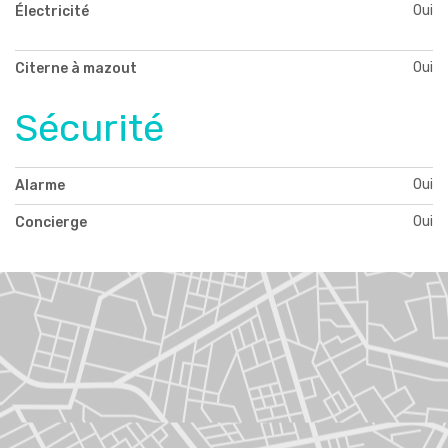
Oui
Électricité
Oui
Citerne à mazout
Sécurité
Oui
Alarme
Oui
Concierge